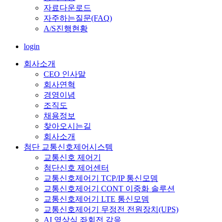
자료다운로드
자주하는질문(FAQ)
A/S진행현황
login
회사소개
CEO 인사말
회사연혁
경영이념
조직도
채용정보
찾아오시는길
회사소개
첨단 교통신호제어시스템
교통신호 제어기
첨단신호 제어센터
교통신호제어기 TCP/IP 통신모뎀
교통신호제어기 CONT 이중화 솔루션
교통신호제어기 LTE 통신모뎀
교통신호제어기 무정전 전원장치(UPS)
AI 영상식 좌회전 감응