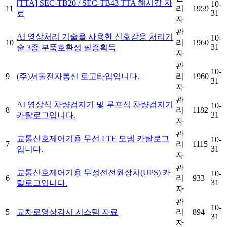
[TTA] SEC-TB20 / SEC-TB43 TTA 해시값 자
10-
11
리
1959
31
료
자
관
AI 영상처리 기술을 사용한 신호감응 처리기
10-
10
리
1960
31
술 3종 부품호환성 필증획득
자
관
10-
9
(주)서돌전자통신 로고타입입니다.
리
1960
31
자
관
AI 영상식 차량검지기 및 루프식 차량검지기
10-
8
리
1182
31
카탈로그입니다.
자
관
교통신호제어기용 무선 LTE 모뎀 카탈로그
10-
7
리
1115
31
입니다.
자
관
교통신호제어기용 무정전전원장치(UPS) 카
10-
6
리
933
31
탈로그입니다.
자
관
10-
5
교차로영상감시 시스템 자료
리
894
31
자