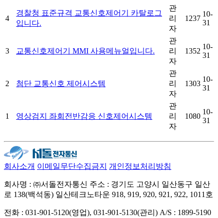
관
경찰청 표준규격 교통신호제어기 카탈로그
10-
4
리
1237
31
입니다.
자
관
10-
3
교통신호제어기 MMI 사용메뉴얼입니다.
리
1352
31
자
관
10-
2
첨단 교통신호 제어시스템
리
1303
31
자
관
10-
1
영상검지 좌회전반감응 신호제어시스템
리
1080
31
자
회사소개
이메일무단수집금지
개인정보처리방침
회사명 : ㈜서돌전자통신
주소 : 경기도 고양시 일산동구 일산
로 138(백석동) 일산테크노타운 918, 919, 920, 921, 922, 1011호
전화 : 031-901-5120(영업), 031-901-5130(관리)
A/S : 1899-5190