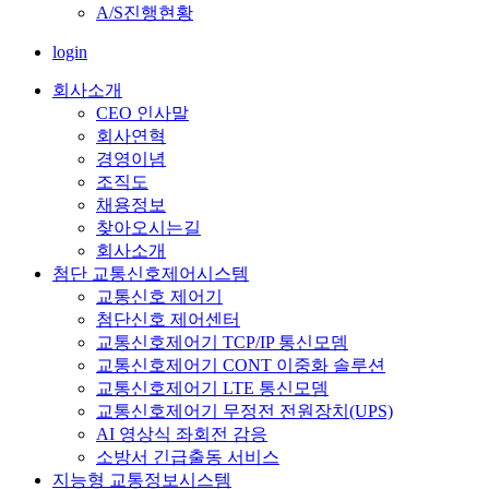
A/S진행현황
login
회사소개
CEO 인사말
회사연혁
경영이념
조직도
채용정보
찾아오시는길
회사소개
첨단 교통신호제어시스템
교통신호 제어기
첨단신호 제어센터
교통신호제어기 TCP/IP 통신모뎀
교통신호제어기 CONT 이중화 솔루션
교통신호제어기 LTE 통신모뎀
교통신호제어기 무정전 전원장치(UPS)
AI 영상식 좌회전 감응
소방서 긴급출동 서비스
지능형 교통정보시스템