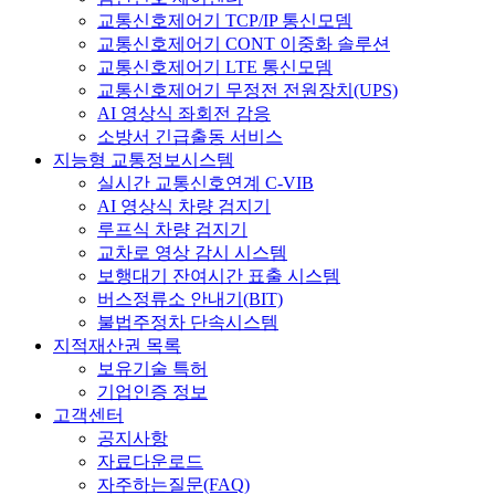
교통신호제어기 TCP/IP 통신모뎀
교통신호제어기 CONT 이중화 솔루션
교통신호제어기 LTE 통신모뎀
교통신호제어기 무정전 전원장치(UPS)
AI 영상식 좌회전 감응
소방서 긴급출동 서비스
지능형 교통정보시스템
실시간 교통신호연계 C-VIB
AI 영상식 차량 검지기
루프식 차량 검지기
교차로 영상 감시 시스템
보행대기 잔여시간 표출 시스템
버스정류소 안내기(BIT)
불법주정차 단속시스템
지적재산권 목록
보유기술 특허
기업인증 정보
고객센터
공지사항
자료다운로드
자주하는질문(FAQ)