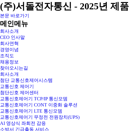
(주)서돌전자통신 - 2025년 
본문 바로가기
메인메뉴
회사소개
CEO 인사말
회사연혁
경영이념
조직도
채용정보
찾아오시는길
회사소개
첨단 교통신호제어시스템
교통신호 제어기
첨단신호 제어센터
교통신호제어기 TCP/IP 통신모뎀
교통신호제어기 CONT 이중화 솔루션
교통신호제어기 LTE 통신모뎀
교통신호제어기 무정전 전원장치(UPS)
AI 영상식 좌회전 감응
소방서 긴급출동 서비스